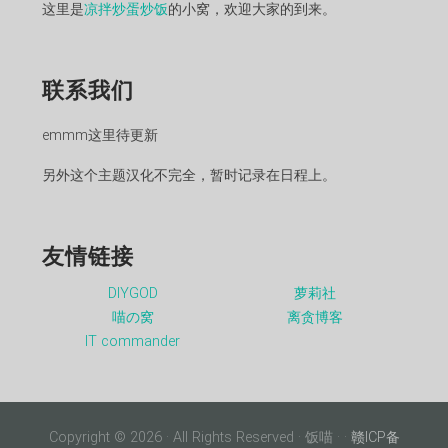
这里是
凉拌炒蛋炒饭
的小窝，欢迎大家的到来。
联系我们
emmm这里待更新
另外这个主题汉化不完全，暂时记录在日程上。
友情链接
DIYGOD
萝莉社
喵の窝
离贪博客
IT commander
Copyright © 2026 · All Rights Reserved · 饭喵 ·
·
赣ICP备