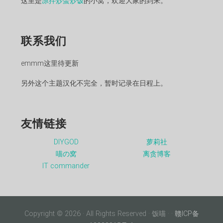
这里是
凉拌炒蛋炒饭
的小窝，欢迎大家的到来。
联系我们
emmm这里待更新
另外这个主题汉化不完全，暂时记录在日程上。
友情链接
DIYGOD
萝莉社
喵の窝
离贪博客
IT commander
Copyright © 2026 · All Rights Reserved · 饭喵 ·
·
赣ICP备