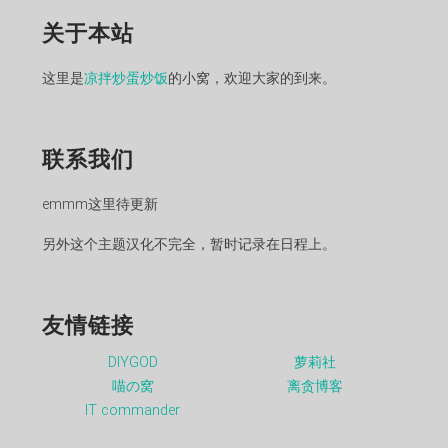
关于本站
这里是
凉拌炒蛋炒饭
的小窝，欢迎大家的到来。
联系我们
emmm这里待更新
另外这个主题汉化不完全，暂时记录在日程上。
友情链接
DIYGOD
萝莉社
喵の窝
离贪博客
IT commander