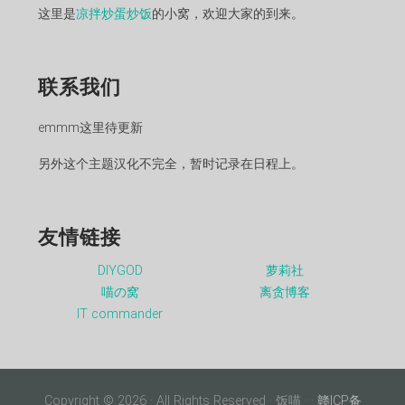
这里是
凉拌炒蛋炒饭
的小窝，欢迎大家的到来。
联系我们
emmm这里待更新
另外这个主题汉化不完全，暂时记录在日程上。
友情链接
DIYGOD
萝莉社
喵の窝
离贪博客
IT commander
Copyright © 2026 · All Rights Reserved · 饭喵 ·
·
赣ICP备