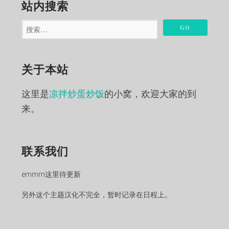
分
站内搜索
页
STEP5：返回home assistant，到supervisor，安装Node-
关于本站
red插件。
这里是
凉拌炒蛋炒饭
的小窝，欢迎大家的到
STEP6：进Node-red配置页配置，以下部分需要修改：
来。
1.credential_secret字段配置一个随机的字母或数字即可。
联系我们
2.修改ssl行为false。
emmm这里待更新
3.最后加入以下代码：
另外这个主题汉化不完全，暂时记录在日程上。
require_ssl: false