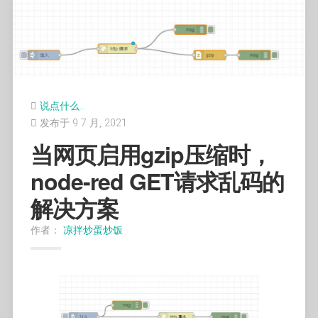
2.输入内容后可用方向键上下选择搜索引擎。
3.点击默认搜索（如demo中谷歌）没有任何反应是为了兼
STEP4：右上角新建主题，根据文档：
容移动端无法区分click和hover。
当主题名字后三位是001时为插座设备。
说点什么…
4.双击输入框清空内容。
发布于 9 7 月, 2021
当主题名字后三位是002时为灯泡设备。
当网页启用gzip压缩时，
当主题名字后三位是003时为风扇设备。
5.可以设置一个默认网页使click搜索引擎时直接前往。
当主题名字后三位是004时为传感器设备。
node-red GET请求乱码的
当主题名字后三位是005时为空调设备。
6.鼠标或者触屏滑动中间div部分可左右切换页。
解决方案
建议主题名字总不要长于十二个字符，要不然小爱识别不
注意事项
作者：
凉拌炒蛋炒饭
到（具体多少字符内我没试过，但是比如
ZhuWoXiDingDeng002的话会出问题）。这里创建一个名
为：
ZWxdd002
的主题。
1.编辑json时小心标点符号。
2.可以编辑index.html中最后一行script修改动态背景。