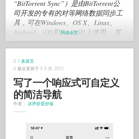
“BitTorrent Sync”）是由BitTorrent公
print
(
"failed execute"
)
else
:
司开发的专有的对等网络数据同步工
# 解析响应结果
具，可在Windows、OS X、Linux、
        response 
=
 AlipayTradeCreateResponse
        response
.
parse_response_content
(
resp
Android、iOS和FreeBSD上使用。 其
阅读全文
可在局域网、互联网上通过安全的、
# 响应成功的业务处理
if
 response
.
is_success
(
)
:
分布式的P2P技术在不同设备之间同
# 如果业务成功，可以通过response属
            result_code 
=
 response
.
code

步文件。
1 条留言
if
not
 result_code
:
最近更新于 5 9 月, 2021
                result_code 
=
0
if
int
(
result_code
)
==
10000
:
写了一个响应式可自定义
step1:
print
(
"成功"
)
else
:
的简洁导航
print
(
"失败"
)
# 响应失败的业务处理
方法一：
作者：
凉拌炒蛋炒饭
else
:
# 如果业务失败，可以从错误码中可以得知
print
(
对于没有翻墙的用户，执行命令行方便一点。请执行以下
f"
{
response
.
code
}
, 
{
response
操作：
)