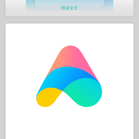
supervisor不会出现兼容性提示：
阅读全文
在
支付宝开放平台-接口报错排查
中，请求报文biz_content
字段全部都不是预定字段。
在加载项商店增加这个仓库：
https://github.com/imwyh/hassos-addons
然后再这个仓库安装resilio_sync_for_hassos。
因为不知道怎么制作多平台的docker镜像，所以只能编译
此问题发生原因为，开放平台密钥工具生成的密码默认是
安装，速度有些慢。
PKCS8，而python的RSA库只能识别PKCS1版本。因此，
把生成应用公钥并上传至支付宝后，还需要使用格式转换
step2:
PKCS1，如下：
打开homeassistant.local:8888，设置用户名密码，许可选
择 home use （完全够用），登陆进入主界面。在右上角
效果预览：
的设置中可以更换到中文。
http://blog.fanmiao.site/nav/