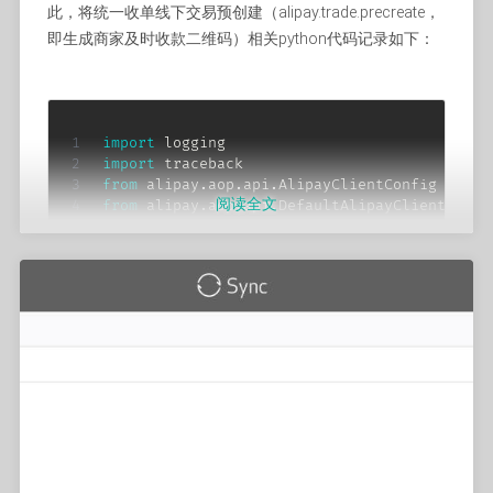
此，将统一收单线下交易预创建（alipay.trade.precreate，
即生成商家及时收款二维码）相关python代码记录如下：
import
import
from
 alipay
.
aop
.
api
.
AlipayClientConfig 
impor
阅读全文
from
 alipay
.
aop
.
api
.
DefaultAlipayClient 
impo
from
 alipay
.
aop
.
api
.
domain
.
AlipayTradeCreate
from
 alipay
.
aop
.
api
.
response
.
AlipayTradeCrea
from
 alipay
.
aop
.
api
.
request
.
AlipayTradePrecr
    AlipayTradePrecreateRequest
,
)
logging
.
basicConfig
(
    level
=
logging
.
INFO
,
format
=
"%(asctime)s %(levelname)s %(mess
    filemode
=
"a"
,
)
logger 
=
 logging
.
getLogger
(
""
)