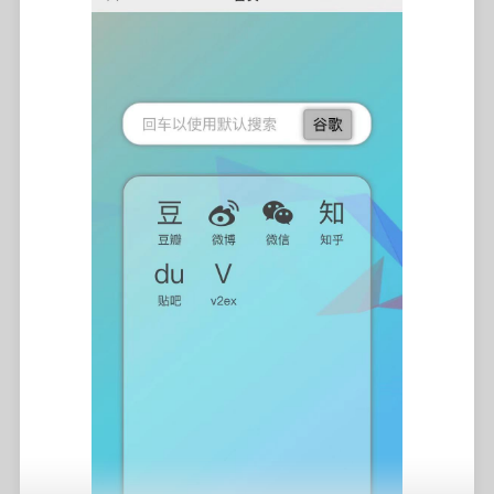
打开SSH & Web Terminal插件，需注意关闭保护模式。输
入命令：
运行上述代码报错如下：
docker
 run -d --name 
sync
\
           -e 
TZ
=
Asia/Shanghai 
\
Traceback 
(
most recent call last
)
:

           -p 
8888
:8888 
\
  File 
"/usr/local/lib/python3.10/dist-packages/a
           -p 
55555
:55555 
\
    sign 
=
 sign_with_rsa2
(
self.__config.app_priva
           -v /mnt/data/supervisor/homeassis
  File 
"/usr/local/lib/python3.10/dist-packages/a
           -v /mnt/data/supervisor/backup:/m
    signature 
=
 rsa.sign
(
sign_content, rsa.Privat
           --restart unless-stopped 
\
  File 
"/usr/local/lib/python3.10/dist-packages/r
           resilio/sync
return
 method
(
keyfile
)
  File 
"/usr/local/lib/python3.10/dist-packages/r
return
 cls._load_pkcs1_der
(
der
)
  File 
"/usr/local/lib/python3.10/dist-packages/r
    key 
=
 cls
(
*as_ints
)
方法二：
TypeError: int
(
)
 argument must be a string, a byt
对于已经翻墙的用户，通过加载项商店安装，这样