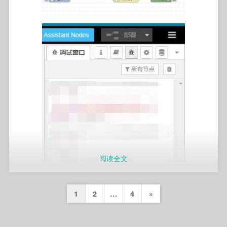
3.可以编辑include/style.css中:root修改配色。
进入更多设置
4.可以编辑include/style.css最后的#background修改背景
颜色。
5.到这个链接获取或者修改mdi图标：
https://materialdesignicons.com/ （此网页加载较慢）。
6.没有合适mdi图标可以直接使用文字代替，bd.js有示范。
阅读全文
右上角更新小爱里你要控制的名字。这里建议使用房间名
+灯名的形式。这样你喊比如“小爱同学，关主卧灯”这个灯
文
也会被关闭。
Next
1
2
…
4
»
章
Page