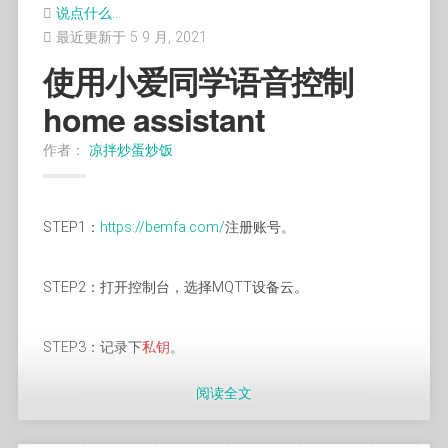
点左上角的+，标准文件夹，选择/sync/folders/backup并
说点什么…
打开。选择中间的tab，复制只读秘钥。
最近更新于 5 9 月, 2021
已经放到了GitHub
使用小爱同学语音控制
step3:
home assistant
https://github.com/imwyh/nav
前往官网：
https://www.resilio.com/individuals/
，下载桌
作者：
凉拌炒蛋炒饭
在上述程序的alipay_client_config.app_private_key字段使
面版，许可可用home use。安装完成左上角的+，输入秘
使用方法
用输出部分内容即可。
钥或链接，粘贴上一步的秘钥，最后新建一个备份目的地
文件夹即可。
STEP1：
https://bemfa.com/
注册账号。
编辑bd.js中的json，添加自定义导航页面或者搜索页面。
resilio sync自带内网穿透功能，因此也可以将其用docker
STEP2：打开控制台，选择MQTT设备云。
最终JS根据bd内容生成完整网页。
部署到VPS上，步骤同上。也可以使用自带套件部署到群
晖上。
技巧
STEP3：记录下
私钥
。
阅读全文
1.输入框回车直接使用默认搜索。