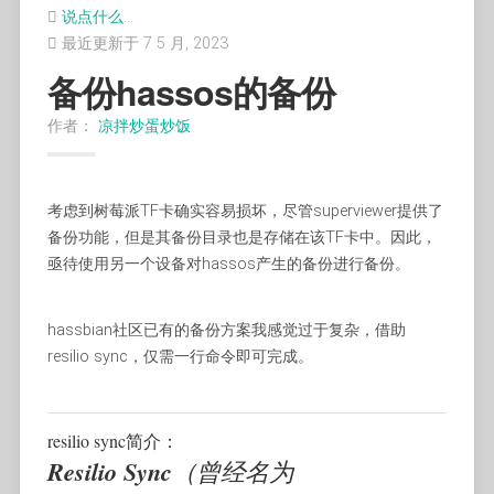
if
 __name__ 
==
"__main__"
:
说点什么…
# 实例化客户端
最近更新于 7 5 月, 2023
    alipay_client_config 
=
 AlipayClientConfi
    alipay_client_config
.
server_url 
=
"https
备份hassos的备份
    alipay_client_config
.
app_id 
=
"202100312
    alipay_client_config
.
app_private_key 
=
"
作者：
凉拌炒蛋炒饭
    alipay_client_config
.
alipay_public_key 
=
    client 
=
 DefaultAlipayClient
(
alipay_clie
# 构造请求参数对象
考虑到树莓派TF卡确实容易损坏，尽管superviewer提供了
    model 
=
 AlipayTradeCreateModel
(
)
    model
.
out_trade_no 
=
"2115821010101001"
备份功能，但是其备份目录也是存储在该TF卡中。因此，
    model
.
total_amount 
=
"88"
亟待使用另一个设备对hassos产生的备份进行备份。
    model
.
subject 
=
"Iphone6 16G"
    request 
=
 AlipayTradePrecreateRequest
(
bi
hassbian社区已有的备份方案我感觉过于复杂，借助
# 执行API调用
resilio sync，仅需一行命令即可完成。
    response_content 
=
False
try
:
        response_content 
=
 client
.
execute
(
re
except
 Exception 
as
 e
:
resilio sync简介：
print
(
traceback
.
format_exc
(
)
)
Resilio Sync
（曾经名为
if
not
 response_content
: